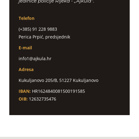
jedinice policije Rijeka - „Ajkula“.
Telefon
(+385) 91 228 9883
Perica Prpić, predsjednik
E-mail
info1@ajkula.hr
Adresa
Kukuljanovo 205/B, 51227 Kukuljanovo
IBAN:
HR1624840081500191585
OIB:
12632735476