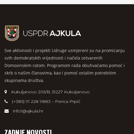
Sve aktivnosti i projekti Udruge usmjereni su na promicanju
svih demokratskih vrijednosti i načela ostvarenih
Domovinskim ratom. Programom rada obuhvaćamo pomoć i
skrb o našim članovima, kao i pomoć ostalim potrebitim
skupinama društva.
Kukuljanovo 205/B, 51227 Kukuljanovo
(+385) 91 228 9883 – Perica Prpić
info1@ajkula.hr
ZADNJE NOVOSTI