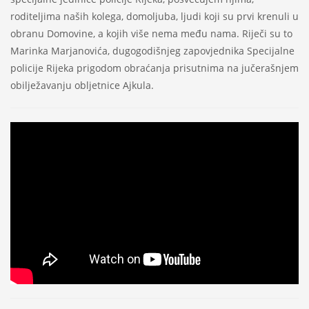
roditeljima naših kolega, domoljuba, ljudi koji su prvi krenuli u
obranu Domovine, a kojih više nema među nama. Riječi su to
Marinka Marjanovića, dugogodišnjeg zapovjednika Specijalne
policije Rijeka prigodom obraćanja prisutnima na jučerašnjem
obilježavanju obljetnice Ajkula.