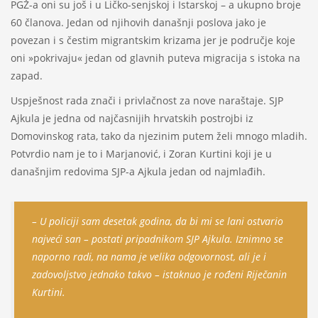
PGŽ-a oni su još i u Ličko-senjskoj i Istarskoj – a ukupno broje
60 članova. Jedan od njihovih današnji poslova jako je
povezan i s čestim migrantskim krizama jer je područje koje
oni »pokrivaju« jedan od glavnih puteva migracija s istoka na
zapad.
Uspješnost rada znači i privlačnost za nove naraštaje. SJP
Ajkula je jedna od najčasnijih hrvatskih postrojbi iz
Domovinskog rata, tako da njezinim putem želi mnogo mladih.
Potvrdio nam je to i Marjanović, i Zoran Kurtini koji je u
današnjim redovima SJP-a Ajkula jedan od najmlađih.
– U policiji sam desetak godina, da bi mi se lani ostvario
najveći san – postati pripadnikom SJP Ajkula. Iznimno se
naporno radi, na nama je velika odgovornost, ali je i
zadovoljstvo jednako takvo – istaknuo je rođeni Riječanin
Kurtini.