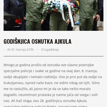
GODIŠNJICA OSNUTKA AJKULA
-
-
-
At 10. travnja 2019.
Događanja
Mnogo je godina prošlo od osnutka ove slavne postrojbe
specijalne policije i svake se godine na ovaj dan, 8. travnja,
ovdje okupljalo i nemalo roditelja. Ovo je prvi put da ovdje na
Kukuljanovu, ispred naše baze, ne vidim nikog od njih. Silno
me to rastužilo, ali jasno mi je da se tako nešto moralo
dogoditi, neumitnost prolaska je naime jača od svega i svih
nas. Ali baš stoga, ovu 28. godišnjicu osnutka Ajkula,
specijalne jedinice policije Rijeka, posvećujem njima,