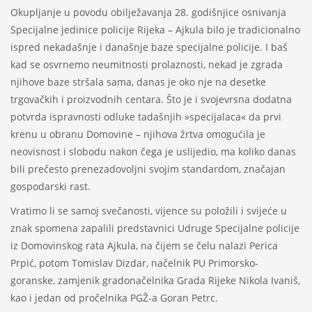
Okupljanje u povodu obilježavanja 28. godišnjice osnivanja
Specijalne jedinice policije Rijeka – Ajkula bilo je tradicionalno
ispred nekadašnje i današnje baze specijalne policije. I baš
kad se osvrnemo neumitnosti prolaznosti, nekad je zgrada
njihove baze stršala sama, danas je oko nje na desetke
trgovačkih i proizvodnih centara. Što je i svojevrsna dodatna
potvrda ispravnosti odluke tadašnjih »specijalaca« da prvi
krenu u obranu Domovine – njihova žrtva omogućila je
neovisnost i slobodu nakon čega je uslijedio, ma koliko danas
bili prečesto prenezadovoljni svojim standardom, značajan
gospodarski rast.
Vratimo li se samoj svečanosti, vijence su položili i svijeće u
znak spomena zapalili predstavnici Udruge Specijalne policije
iz Domovinskog rata Ajkula, na čijem se čelu nalazi Perica
Prpić, potom Tomislav Dizdar, načelnik PU Primorsko-
goranske, zamjenik gradonačelnika Grada Rijeke Nikola Ivaniš,
kao i jedan od pročelnika PGŽ-a Goran Petrc.