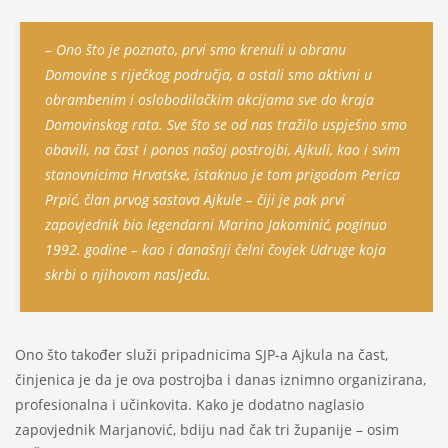
– Ono što je poznato, prvi smo krenuli u obranu
Domovine s riječkog područja, a ostali smo aktivni u
obrambenim i oslobodilačkim akcijama sve do kraja
Domovinskog rata. Sve što se od nas tražilo uspješno smo
obavili, na čast i ponos našoj postrojbi, Ajkuli, kao i svim
stanovnicima Hrvatske, istaknuo je tom prigodom Perica
Prpić, član prvog sastava Ajkule – čiji je pak prvi
zapovjednik bio legendarni Marino Jakominić, poginuo
1992. godine – kao i današnji čelni čovjek Udruge koja
skrbi o njihovom nasljeđu.
Ono što također služi pripadnicima SJP-a Ajkula na čast,
činjenica je da je ova postrojba i danas iznimno organizirana,
profesionalna i učinkovita. Kako je dodatno naglasio
zapovjednik Marjanović, bdiju nad čak tri županije – osim