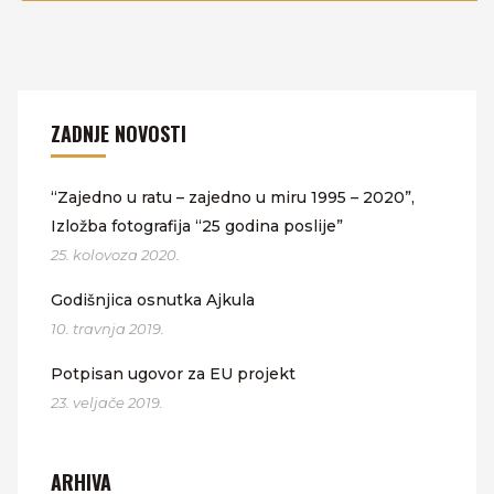
ZADNJE NOVOSTI
“Zajedno u ratu – zajedno u miru 1995 – 2020”,
Izložba fotografija “25 godina poslije”
25. kolovoza 2020.
Godišnjica osnutka Ajkula
10. travnja 2019.
Potpisan ugovor za EU projekt
23. veljače 2019.
ARHIVA