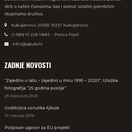
skrb o našim članovima, kao i pomoć ostalim potrebitim
skupinama društva.
Kukuljanovo 205/B, 51227 Kukuljanovo
(+385) 91 228 9883 – Perica Prpić
info1@ajkula.hr
ZADNJE NOVOSTI
“Zajedno u ratu – zajedno u miru 1995 – 2020”, Izložba
fotografija “25 godina poslije”
25. kolovoza 2020.
Godišnjica osnutka Ajkula
10. travnja 2019.
Potpisan ugovor za EU projekt