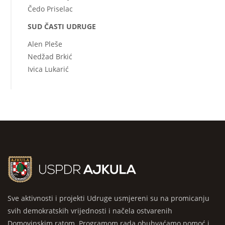
Čedo Priselac
SUD ČASTI UDRUGE
Alen Pleše
Nedžad Brkić
Ivica Lukarić
Sve aktivnosti i projekti Udruge usmjereni su na promicanju
svih demokratskih vrijednosti i načela ostvarenih
Domovinskim ratom. Programom rada obuhvaćamo pomoć i