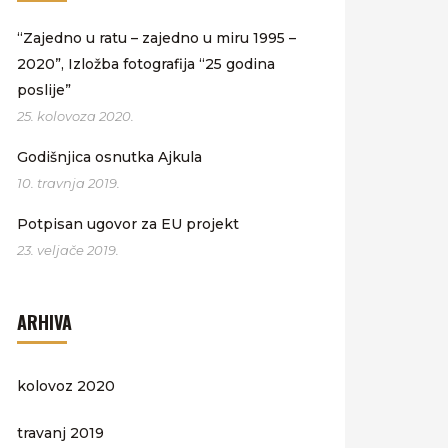
“Zajedno u ratu – zajedno u miru 1995 –
2020”, Izložba fotografija “25 godina
poslije”
25. kolovoza 2020.
Godišnjica osnutka Ajkula
10. travnja 2019.
Potpisan ugovor za EU projekt
23. veljače 2019.
ARHIVA
kolovoz 2020
travanj 2019