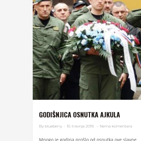
GODIŠNJICA OSNUTKA AJKULA
By blueberry
-
10. travnja 2019.
-
Nema komentara
Mnogo je godina prošlo od osnutka ove slavne