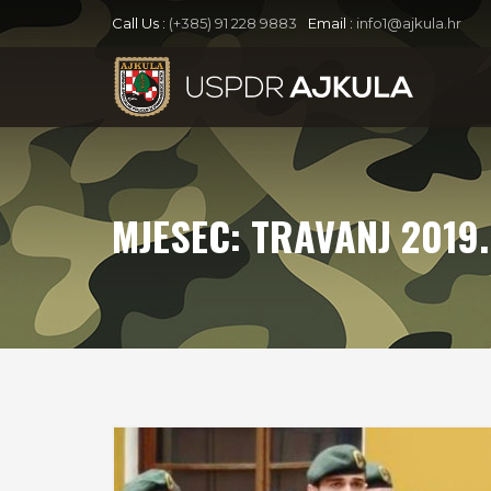
Call Us :
(+385) 91 228 9883
Email :
info1@ajkula.hr
MJESEC:
TRAVANJ 2019.