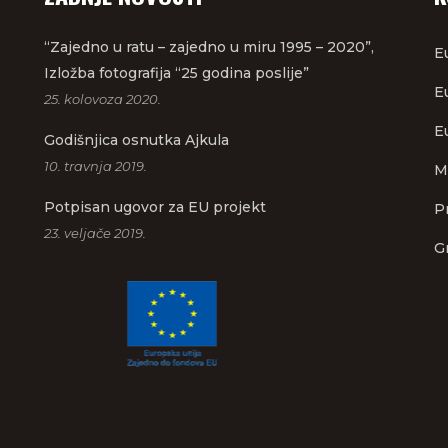
“Zajedno u ratu – zajedno u miru 1995 – 2020”,
E
Izložba fotografija “25 godina poslije”
E
25. kolovoza 2020.
Eu
Godišnjica osnutka Ajkula
10. travnja 2019.
M
Potpisan ugovor za EU projekt
P
23. veljače 2019.
G