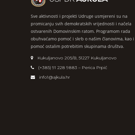
Sve aktivnosti i projekti Udruge usmjereni su na
promicanju svih demokratskih vrijednosti i načela
ostvarenih Domovinskim ratom. Programom rada
obuhvaćamo pomoć i skrb o našim članovima, kao i
pomoć ostalim potrebitim skupinama društva.
Kukuljanovo 205/B, 51227 Kukuljanovo
(+385) 91 228 9883 – Perica Prpić
info1@ajkula.hr