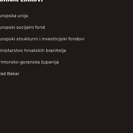
uropska unija
uropski socijalni fond
ropski strukturni i investicijski fondovi
inistarstvo hrvatskih branitelja
rimorsko-goranska županija
rad Bakar